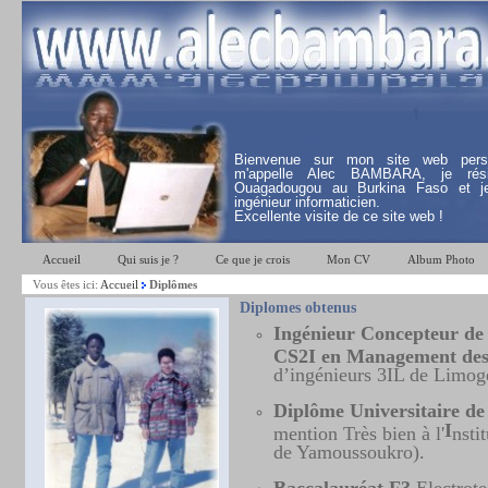
Bienvenue sur mon site web pers
m'appelle Alec BAMBARA, je rés
Ouagadougou au Burkina Faso et j
ingénieur informaticien.
Excellente visite de ce site web !
Accueil
Qui suis je ?
Ce que je crois
Mon CV
Album Photo
Vous êtes ici:
Accueil
Diplômes
Diplomes obtenus
Ingénieur Concepteur de 
CS2I en Management des
d’ingénieurs 3IL de Limog
Diplôme Universitaire de
I
mention Très bien à l'
nsti
de Yamoussoukro).