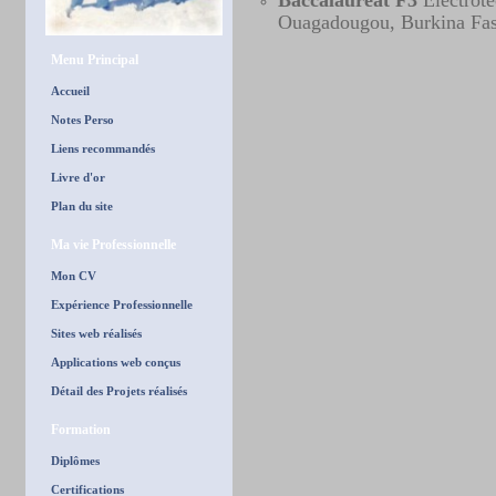
Baccalauréat F3
Electrote
Ouagadougou, Burkina Fas
Menu Principal
Accueil
Notes Perso
Liens recommandés
Livre d'or
Plan du site
Ma vie Professionnelle
Mon CV
Expérience Professionnelle
Sites web réalisés
Applications web conçus
Détail des Projets réalisés
Formation
Diplômes
Certifications