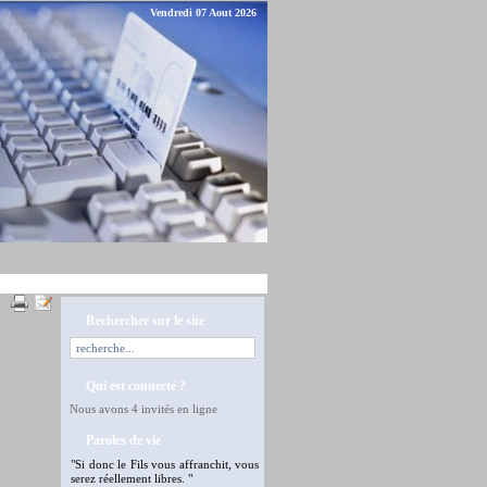
Vendredi 07 Aout 2026
Rechercher sur le site
Qui est connecté ?
Nous avons 4 invités en ligne
Paroles de vie
"Si donc le Fils vous affranchit, vous
serez réellement libres. "