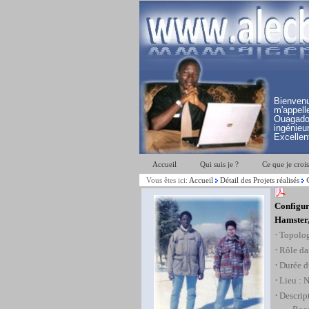
Bienve
m'appe
Ouagado
ingénieur
Excellent
Accueil
Qui suis je ?
Ce que je crois
Vous êtes ici:
Accueil
Détail des Projets réalisés
C
Configur
Hamster,
·
Topolog
·
Rôle dan
·
Durée d
·
Lieu : 
·
Descript