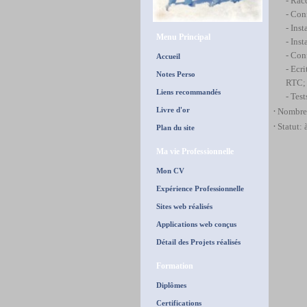
- Rac
- Conf
- Inst
Menu Principal
- Ins
- Con
Accueil
- Ecri
Notes Perso
RTC;
Liens recommandés
- Test
Livre d'or
·
Nombre 
·
Statut: 
Plan du site
Ma vie Professionnelle
Mon CV
Expérience Professionnelle
Sites web réalisés
Applications web conçus
Détail des Projets réalisés
Formation
Diplômes
Certifications