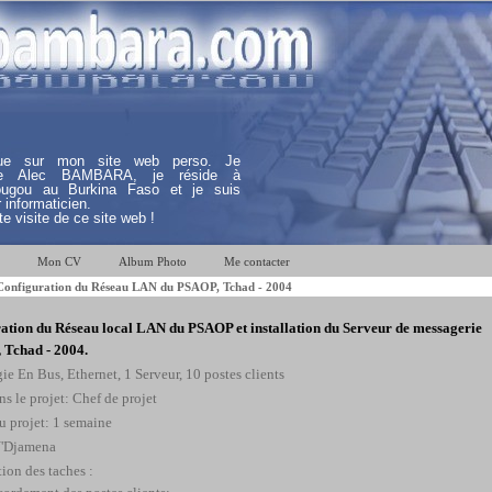
nue sur mon site web perso. Je
lle Alec BAMBARA, je réside à
ugou au Burkina Faso et je suis
 informaticien.
e visite de ce site web !
Mon CV
Album Photo
Me contacter
onfiguration du Réseau LAN du PSAOP, Tchad - 2004
ation du Réseau local LAN du PSAOP et installation du Serveur de messagerie
 Tchad - 2004.
ie En Bus, Ethernet, 1 Serveur, 10 postes clients
s le projet: Chef de projet
u projet: 1 semaine
N'Djamena
ion des taches :