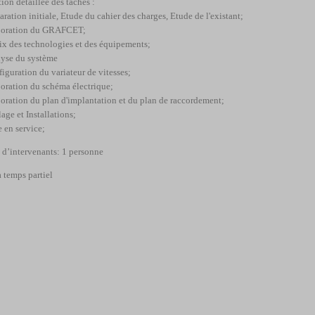
ion détaillée des taches :
aration initiale, Etude du cahier des charges, Etude de l'existant;
boration du GRAFCET;
ix des technologies et des équipements;
lyse du système
figuration du variateur de vitesses;
boration du schéma électrique;
boration du plan d'implantation et du plan de raccordement;
age et Installations;
e en service;
d’intervenants: 1 personne
à temps partiel