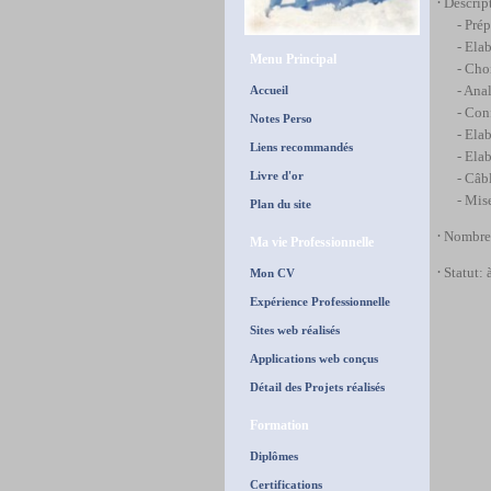
·
Descript
- Prép
- Ela
Menu Principal
- Cho
- Ana
Accueil
- Con
Notes Perso
- Ela
Liens recommandés
- Ela
Livre d'or
- Câbl
- Mis
Plan du site
·
Nombre 
Ma vie Professionnelle
·
Statut: 
Mon CV
Expérience Professionnelle
Sites web réalisés
Applications web conçus
Détail des Projets réalisés
Formation
Diplômes
Certifications