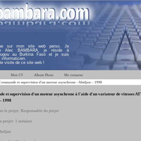
nue sur mon site web perso. Je
lle Alec BAMBARA, je réside à
ugou au Burkina Faso et je suis
 informaticien.
e visite de ce site web !
Mon CV
Album Photo
Me contacter
ommande et supervision d'un moteur asynchrone - Abidjan – 1998
 et supervision d'un moteur asynchrone à l'aide d'un variateur de vitesses AT
– 1998
ns le projet: Responsable du projet
u projet: 1 semaine
Abidjan