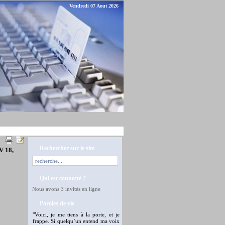
Vendredi 07 Aout 2026
Rechercher sur le site
V 18,
Qui est connecté ?
Nous avons 3 invités en ligne
Paroles de vie
"Voici, je me tiens à la porte, et je
frappe. Si quelqu’un entend ma voix