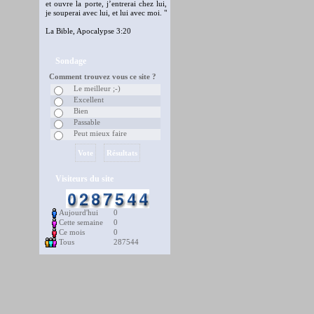
et ouvre la porte, j’entrerai chez lui,
je souperai avec lui, et lui avec moi. "
La Bible, Apocalypse 3:20
Sondage
Comment trouvez vous ce site ?
Le meilleur ;-)
Excellent
Bien
Passable
Peut mieux faire
Visiteurs du site
Aujourd'hui
0
Cette semaine
0
Ce mois
0
Tous
287544