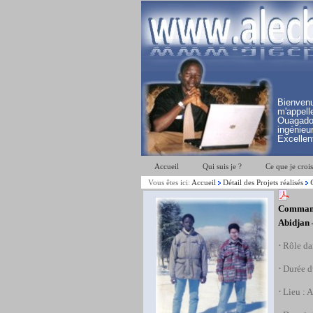
Bienve
m'appe
Ouagado
ingénieur
Excellent
Accueil
Qui suis je ?
Ce que je crois
Vous êtes ici:
Accueil
Détail des Projets réalisés
C
Commande
Abidjan 
·
Rôle da
·
Durée d
·
Lieu : 