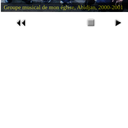
Groupe musical de mon église, Abidjan, 2000-2001